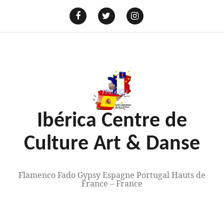
Aller
au
E-
mail
Facebook
Twitter
Instagram
contenu
Ibérica Centre de
Culture Art & Danse
Flamenco Fado Gypsy Espagne Portugal Hauts de
France – France