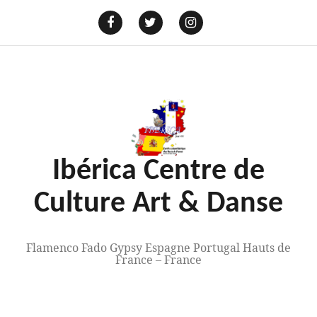
Aller
au
E-
mail
Facebook
Twitter
Instagram
contenu
Ibérica Centre de
Culture Art & Danse
Flamenco Fado Gypsy Espagne Portugal Hauts de
France – France