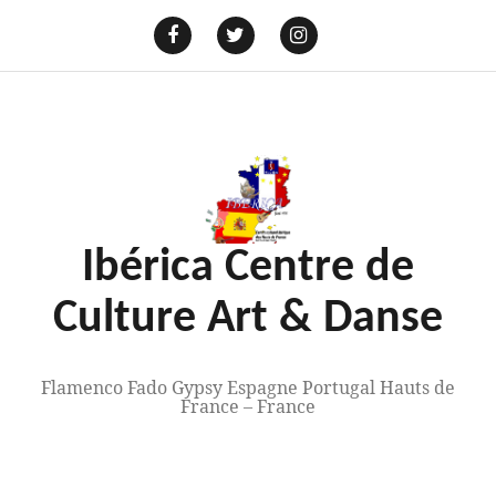
Aller
au
E-
mail
Facebook
Twitter
Instagram
contenu
Ibérica Centre de
Culture Art & Danse
Flamenco Fado Gypsy Espagne Portugal Hauts de
France – France