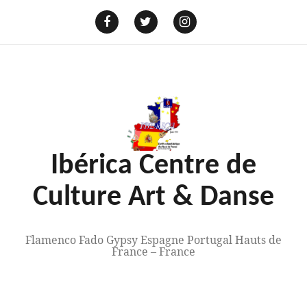
Aller
au
E-
mail
Facebook
Twitter
Instagram
contenu
Ibérica Centre de
Culture Art & Danse
Flamenco Fado Gypsy Espagne Portugal Hauts de
France – France