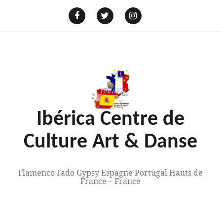
Aller
au
E-
mail
Facebook
Twitter
Instagram
contenu
Ibérica Centre de
Culture Art & Danse
Flamenco Fado Gypsy Espagne Portugal Hauts de
France – France