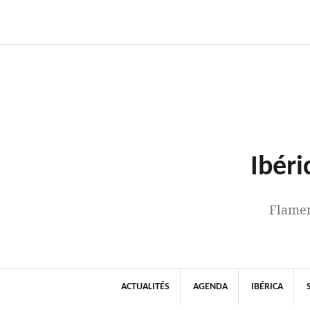
Aller
au
contenu
Ibéri
Flamen
ACTUALITÉS
AGENDA
IBÉRICA