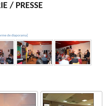
IE / PRESSE
orme de diaporama]