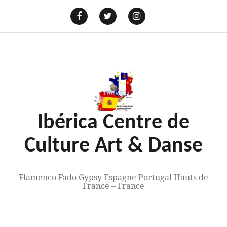
Aller
au
E-
mail
Facebook
Twitter
Instagram
contenu
Ibérica Centre de
Culture Art & Danse
Flamenco Fado Gypsy Espagne Portugal Hauts de
France – France