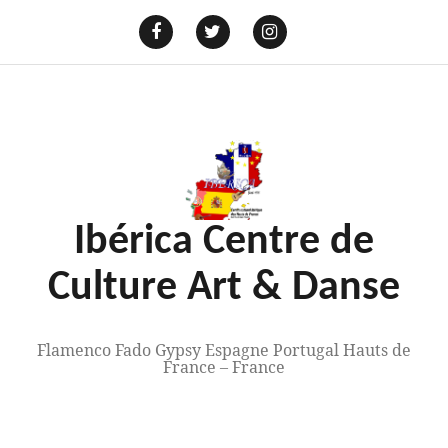
Aller
au
E-
mail
Facebook
Twitter
Instagram
contenu
Ibérica Centre de
Culture Art & Danse
Flamenco Fado Gypsy Espagne Portugal Hauts de
France – France