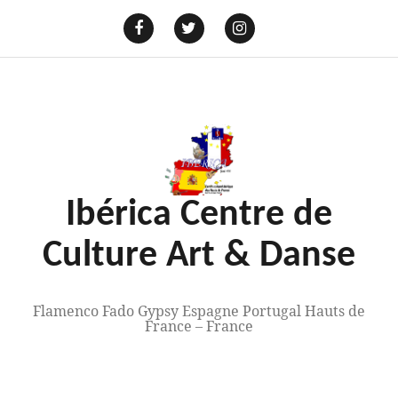
Aller
au
E-
mail
Facebook
Twitter
Instagram
contenu
Ibérica Centre de
Culture Art & Danse
Flamenco Fado Gypsy Espagne Portugal Hauts de
France – France