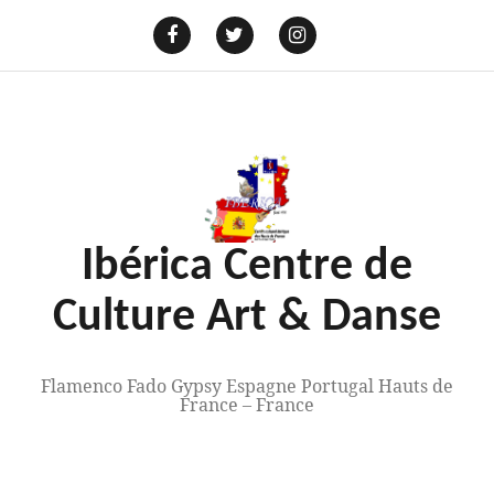
Aller
au
E-
mail
Facebook
Twitter
Instagram
contenu
Ibérica Centre de
Culture Art & Danse
Flamenco Fado Gypsy Espagne Portugal Hauts de
France – France