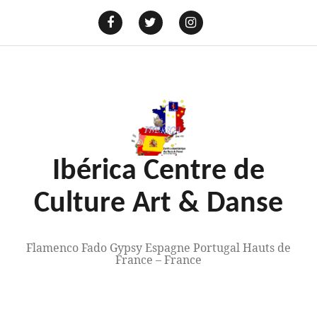
Aller
au
E-
mail
Facebook
Twitter
Instagram
contenu
Ibérica Centre de
Culture Art & Danse
Flamenco Fado Gypsy Espagne Portugal Hauts de
France – France